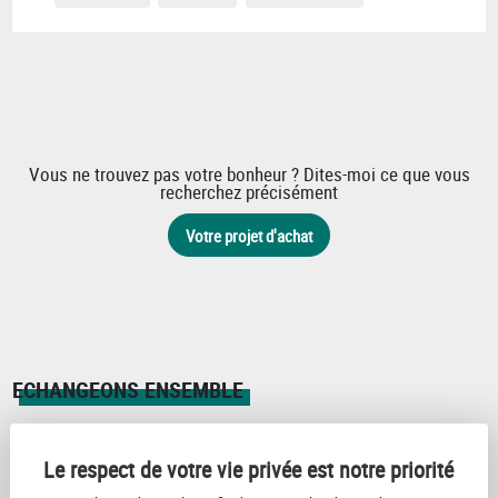
Vous ne trouvez pas votre bonheur ? Dites-moi ce que vous
recherchez précisément
Votre projet d'achat
ECHANGEONS ENSEMBLE
Prenez contact avec moi afin que nous puissions échanger sur vos
projets immobiliers à MONTHERME.
Le respect de votre vie privée est notre priorité
N'hésitez pas à utiliser ce formulaire pour décrire vos projets et vos