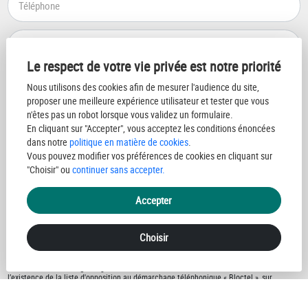
Le respect de votre vie privée est notre priorité
Nous utilisons des cookies afin de mesurer l'audience du site,
proposer une meilleure expérience utilisateur et tester que vous
n'êtes pas un robot lorsque vous validez un formulaire.
J'ai lu et accepté
la politique de protection des données personnelles
En cliquant sur "Accepter", vous acceptez les conditions énoncées
dans notre
politique en matière de cookies
.
Vous pouvez modifier vos préférences de cookies en cliquant sur
Envoyer votre message
"Choisir" ou
continuer sans accepter.
Les informations recueillies sur ce formulaire sont enregistrées dans un fichier
Accepter
informatisé par EXPERT IMMO pour gérer votre demande de contact. Elles sont
conservées pour la durée nécessaire à la gestion de la relation client dans le respect
des prescriptions légales applicables et sont destinées au responsable de la
publication de ce site : EXPERT IMMO.
Choisir
Conformément à la loi « informatique et libertés », vous pouvez exercer votre droit
d'accès aux données vous concernant et les faire rectifier en contactant EXPERT
IMMO expert-immo08@orange.fr ou en utilisant
ce formulaire
. Nous vous informons de
l’existence de la liste d'opposition au démarchage téléphonique « Bloctel », sur
laquelle vous pouvez vous inscrire ici :
https://www.bloctel.gouv.fr/